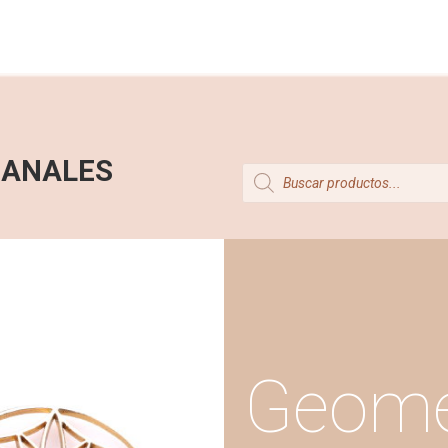
SANALES
Products
search
Geome