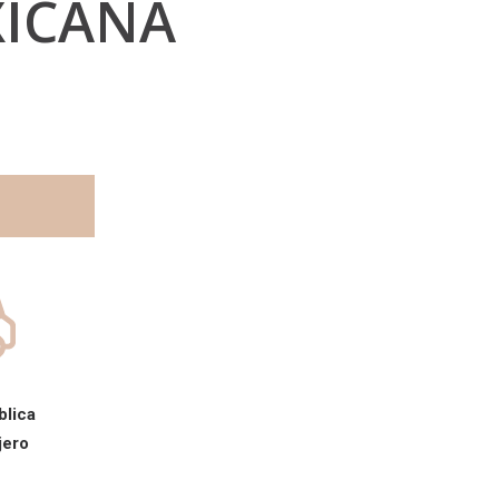
XICANA
blica
jero