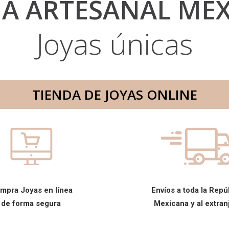
IA ARTESANAL ME
Joyas únicas
TIENDA DE JOYAS ONLINE
mpra Joyas en línea
Envíos a toda la Repú
de forma segura
Mexicana y al extran