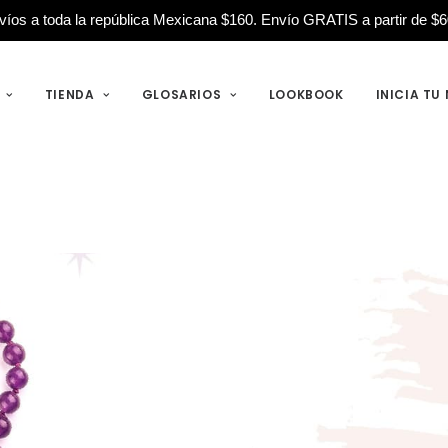
víos a toda la república Mexicana $160.
Envío GRATIS a partir de $6
TIENDA
GLOSARIOS
LOOKBOOK
INICIA TU