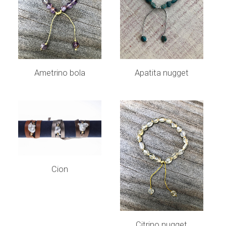
LEER MÁS
LEER MÁS
Ametrino bola
Apatita nugget
LEER MÁS
Cion
LEER MÁS
Citrino nugget