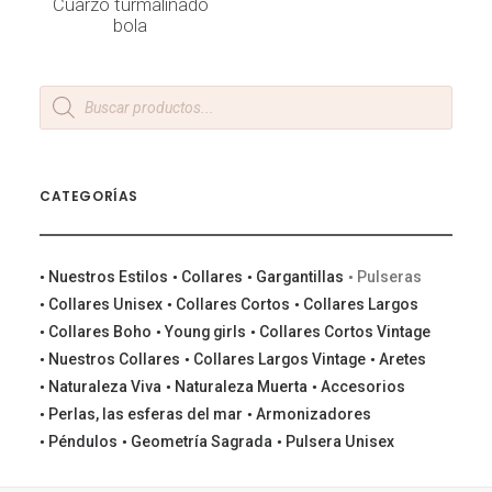
Cuarzo turmalinado
bola
Products
search
CATEGORÍAS
Nuestros Estilos
Collares
Gargantillas
Pulseras
Collares Unisex
Collares Cortos
Collares Largos
Collares Boho
Young girls
Collares Cortos Vintage
Nuestros Collares
Collares Largos Vintage
Aretes
Naturaleza Viva
Naturaleza Muerta
Accesorios
Perlas, las esferas del mar
Armonizadores
Péndulos
Geometría Sagrada
Pulsera Unisex