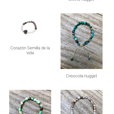
LEER MÁS
Corazón Semilla de la
vida
LEER MÁS
Crisocola nugget