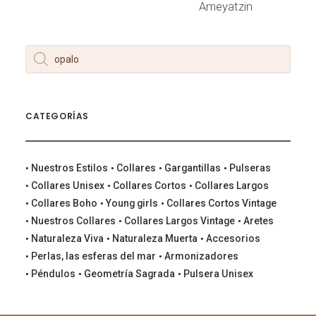
LEER MÁS
Ameyatzin
Products
search
CATEGORÍAS
Nuestros Estilos
Collares
Gargantillas
Pulseras
Collares Unisex
Collares Cortos
Collares Largos
Collares Boho
Young girls
Collares Cortos Vintage
Nuestros Collares
Collares Largos Vintage
Aretes
Naturaleza Viva
Naturaleza Muerta
Accesorios
Perlas, las esferas del mar
Armonizadores
Péndulos
Geometría Sagrada
Pulsera Unisex