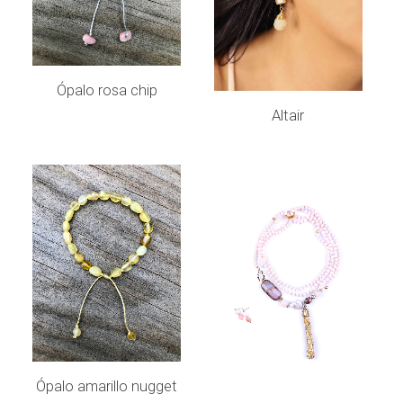
LEER MÁS
Ópalo rosa chip
LEER MÁS
Altair
LEER MÁS
Ópalo amarillo nugget