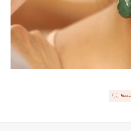
Products
search