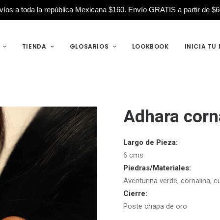
víos a toda la república Mexicana $160.
Envío GRATIS a partir de $6
TIENDA
GLOSARIOS
LOOKBOOK
INICIA TU
Adhara corn
Largo de Pieza:
6 cms
Piedras/Materiales:
Aventurina verde, cornalina, 
Cierre:
Poste chapa de oro