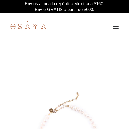
Envíos a toda la república Mexicana $160.
Envío GRATIS a partir de $600.