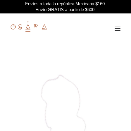
Envíos a toda la república Mexicana $160.
Envío GRATIS a partir de $600.